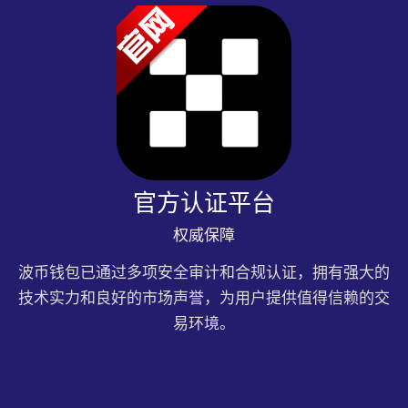
官方认证平台
权威保障
波币钱包已通过多项安全审计和合规认证，拥有强大的
技术实力和良好的市场声誉，为用户提供值得信赖的交
易环境。