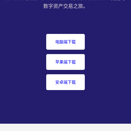
数字资产交易之旅。
电脑端下载
苹果端下载
安卓端下载