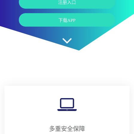
注册入口
下载APP
多重安全保障