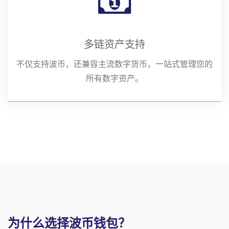
多链资产支持
不仅支持波币，还兼容主流数字货币，一站式管理您的
所有数字资产。
为什么选择波币钱包？