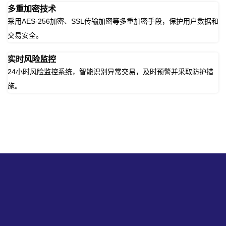
多重加密技术
采用AES-256加密、SSL传输加密等多重加密手段，保护用户数据和
交易安全。
实时风险监控
24小时风险监控系统，智能识别异常交易，及时预警并采取防护措
施。